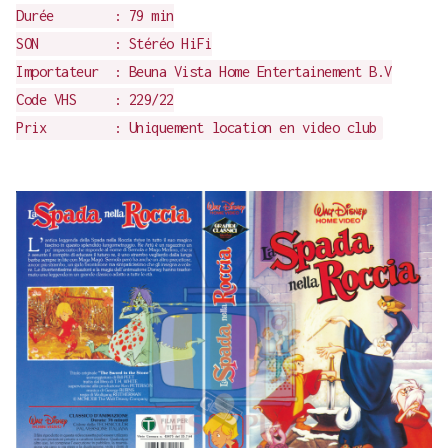
Durée : 79 min
SON : Stéréo HiFi
Importateur : Beuna Vista Home Entertainement B.V
Code VHS : 229/22
Prix : Uniquement location en video club